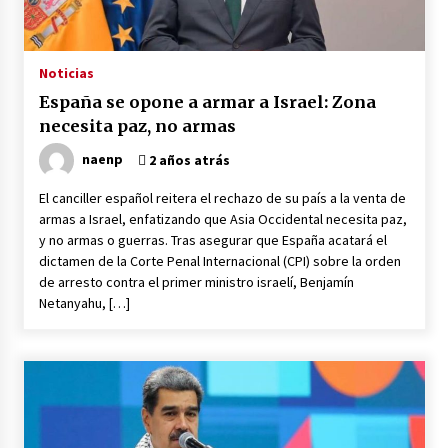
9 horas atrás
2 días atrás
Noticias
España se opone a armar a Israel: Zona
necesita paz, no armas
Milei vuelve a insultar a Lula y desafía las
críticas de Brasil
naenp
2 años atrás
2 días atrás
El canciller español reitera el rechazo de su país a la venta de
armas a Israel, enfatizando que Asia Occidental necesita paz,
Petro: “Genocida” Netanyahu está detrás de
y no armas o guerras. Tras asegurar que España acatará el
crisis migratoria en España
dictamen de la Corte Penal Internacional (CPI) sobre la orden
2 días atrás
de arresto contra el primer ministro israelí, Benjamín
Netanyahu, […]
Lula da Silva oficializa su candidatura a la
reelección en Brasil
2 días atrás
El resurgimiento del socialismo
2 días atrás