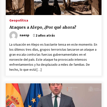
Brasil reduce diplomacia con Argentina por
insultos de Milei
9 horas atrás
Geopolítica
Ataques a Alepo, ¿Por qué ahora?
Irán a EEUU: No está lejano el día en que serán
expulsados de región
naenp
2 años atrás
9 horas atrás
La situación en Alepo es bastante tensa en este momento. En
los últimos tres días, grupos terroristas lanzaron un ataque a
La solidaridad con Cuba en la picota de Trump-
gran escala contra las fuerzas gubernamentales en el
Rubio
noroeste del país. Este ataque ha provocado intensos
9 horas atrás
enfrentamientos y ha desplazado a miles de familias. De
hecho, lo que está […]
¿Quién está matando a la moribunda Corte
Penal internacional?
9 horas atrás
El Senado argentino define la ley que amplía la
compra de tierras rurales por capitales
extranjeros