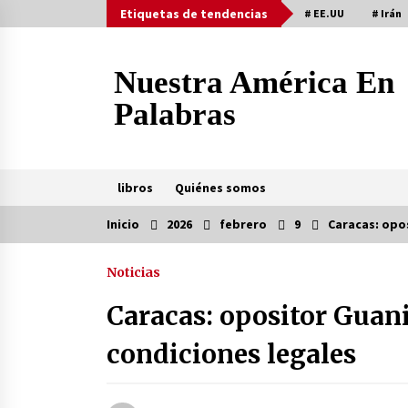
Saltar
Etiquetas de tendencias
# EE.UU
# Irán
al
contenido
Nuestra América En
Palabras
libros
Quiénes somos
Inicio
2026
febrero
9
Caracas: opos
tendencia
Noticias
EEUU inventa método para
minimizar bajas por represalias de
Caracas: opositor Guani
Irán
2 días atrás
condiciones legales
Irán a EEUU: No está lejano el día 
que serán expulsados de región