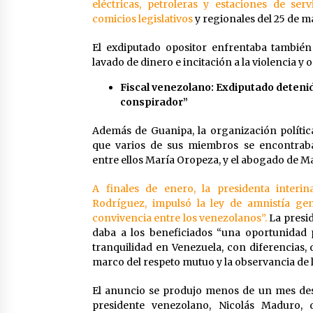
eléctricas, petroleras y estaciones de ser
comicios legislativos
y regionales del 25 de m
El exdiputado opositor enfrentaba también 
lavado de dinero e incitación a la violencia y o
Fiscal venezolano: Exdiputado detenid
conspirador”
Además de Guanipa, la organización polít
que varios de sus miembros se encontraba
entre ellos María Oropeza, y el abogado de M
A finales de enero, la presidenta interi
Rodríguez, impulsó la ley de amnistía gen
convivencia entre los venezolanos”.
La presid
daba a los beneficiados “una oportunidad 
tranquilidad en Venezuela, con diferencias, 
marco del respeto mutuo y la observancia de la 
El anuncio se produjo menos de un mes des
presidente venezolano, Nicolás Maduro, 