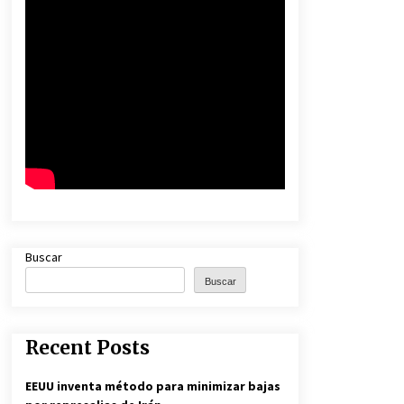
2 días atrás
Milei vuelve a insultar a Lula y
desafía las críticas de Brasil
4 días atrás
El resurgimiento del socialismo
4 días atrás
Buscar
Buscar
Recent Posts
EEUU inventa método para minimizar bajas