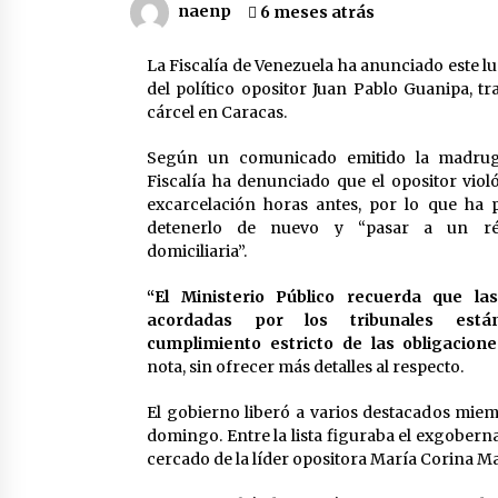
2 días atrás
naenp
6 meses atrás
La Fiscalía de Venezuela ha anunciado este lu
El Senado argentino define la ley
que amplía la compra de tierras
del político opositor Juan Pablo Guanipa, tr
rurales por capitales extranjeros
cárcel en Caracas.
2 días atrás
Según un comunicado emitido la madruga
Petro: “Genocida” Netanyahu está
Fiscalía ha denunciado que el opositor viol
detrás de crisis migratoria en
excarcelación horas antes, por lo que ha p
España
detenerlo de nuevo y “pasar a un ré
4 días atrás
domiciliaria”.
“El Ministerio Público recuerda que la
acordadas por los tribunales está
cumplimiento estricto de las obligacion
nota, sin ofrecer más detalles al respecto.
El gobierno liberó a varios destacados miem
domingo. Entre la lista figuraba el exgobern
cercado de la líder opositora María Corina M