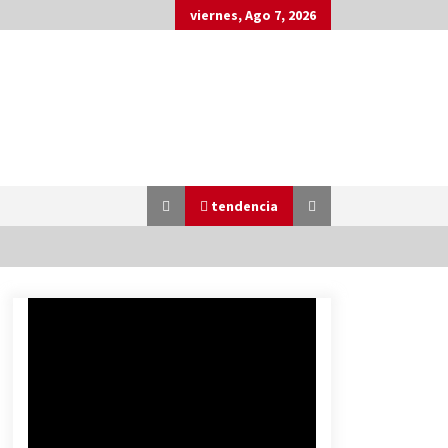
viernes, Ago 7, 2026
tendencia
Brasil reduce diplomacia con
Argentina por insultos de Milei
2 días atrás
¿Quién está matando a la
moribunda Corte Penal
internacional?