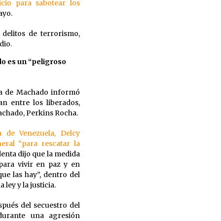
vicio para sabotear los
ayo.
delitos de terrorismo,
dio.
o es un “peligroso
ica de Machado informó
n entre los liberados,
achado, Perkins Rocha.
na de Venezuela, Delcy
eral “para rescatar la
enta dijo que la medida
para vivir en paz y en
que las hay”, dentro del
ley y la justicia.
pués del secuestro del
durante una agresión