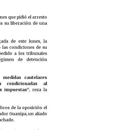
2 días atrás
nes que pidió el arresto
4 días atrás
as su liberación de una
da de este lunes, la
Lula da Silva oficializa su
ó las condiciones de su
candidatura a la reelección en
edido a los tribunales
Brasil
gimen de detención
4 días atrás
s medidas cautelares
n condicionadas al
es impuestas”
, reza la
bros de la oposición el
ador Guanipa, un aliado
achado.