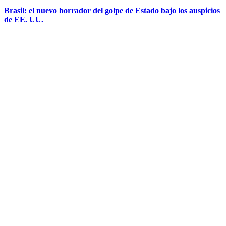
Brasil: el nuevo borrador del golpe de Estado bajo los auspicios
de EE. UU.