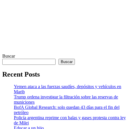
Buscar
Buscar
Recent Posts
Yemen ataca a las fuerzas saudíes, depósitos y vehículos en
Marib
Trump ordena investigar la filtración sobre las reservas de
municiones
BofA Global Research: solo quedan 43 días para el fin del
petróleo
Policía argentina reprime con balas y gases protesta contra ley
de Milei
Educar a un hijo