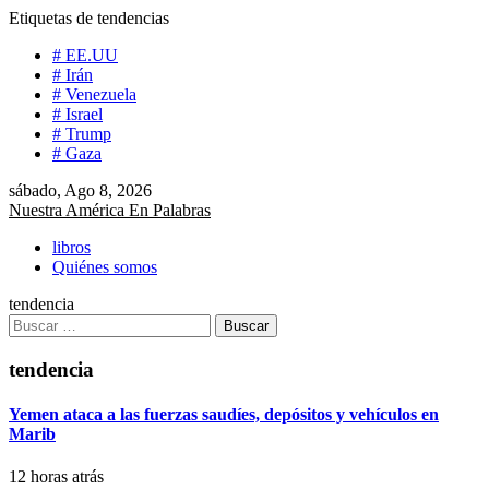
Saltar
Etiquetas de tendencias
al
# EE.UU
contenido
# Irán
# Venezuela
# Israel
# Trump
# Gaza
sábado, Ago 8, 2026
Nuestra América En Palabras
libros
Quiénes somos
tendencia
Buscar:
tendencia
Yemen ataca a las fuerzas saudíes, depósitos y vehículos en
Marib
12 horas atrás