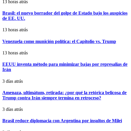
13 horas atrás
Brasil: el nuevo borrador del golpe de Estado bajo los auspicios
de EE. UU.
13 horas atrás
Venezuela como munición política: el Capitolio vs. Trump
13 horas atrás
EEUU inventa método para minimizar bajas por represalias de
Irán
3 días atrás
Amenaza, ultimátum, retirada: ¿por qué la retórica belicosa de
Trump contra Irán siempre termina en retroceso?
3 días atrás
Brasil reduce diplomacia con Argentina por insultos de Milei