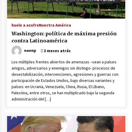
BofA Global Research: solo quedan 43 días para
el fin del petróleo
1 día atrás
huele a azufre
Nuestra América
Washington: política de máxima presión
Policía argentina reprime con balas y gases
contra Latinoamérica
protesta contra ley de Milei
1 día atrás
naenp
3 meses atrás
Los múltiples frentes abiertos de amenazas –sean a países
Educar a un hijo
amigos, adversarios y enemigos sin distingo- procesos de
1 día atrás
desestabilización, intervenciones, agresiones y guerras con
participación de Estados Unidos, bajo diversas variantes y
países: en Ucrania, Venezuela, China, Rusia, El Líbano,
Notas para un balance del gobierno
Palestina, entre otros, se han multiplicado bajo la segunda
progresista: la contradicción fundamental
administración del […]
1 día atrás
Brasil: el nuevo borrador del golpe de Estado
bajo los auspicios de EE. UU.
1 día atrás