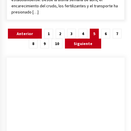
encarecimiento del crudo, los fertilizantes y el transporte ha
presionado […]
Posts
Anterior
1
2
3
4
5
6
7
pagination
8
9
10
Siguiente