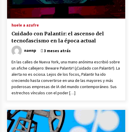
BofA Global Research: solo quedan 43 días para
el fin del petróleo
13 horas atrás
huele a azufre
Cuidado con Palantir: el ascenso del
Policía argentina reprime con balas y gases
tecnofascismo en la época actual
protesta contra ley de Milei
13 horas atrás
naenp
3 meses atrás
En las calles de Nueva York, una mano anónima escribió sobre
Educar a un hijo
un afiche callejero: Beware Palantir! (¡Cuidado con Palantir!). La
13 horas atrás
alerta no es ociosa. Lejos de los focos, Palantir ha ido
creciendo hasta convertirse en una de las mayores y más
poderosas empresas de IA del mundo contemporáneo. Sus
Notas para un balance del gobierno
estrechos vínculos con el poder […]
progresista: la contradicción fundamental
13 horas atrás
Brasil: el nuevo borrador del golpe de Estado
bajo los auspicios de EE. UU.
13 horas atrás