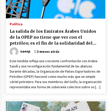
Venezuela como munición política: el Capitolio
vs. Trump
14 horas atrás
Política
La salida de los Emiratos Árabes Unidos
EEUU inventa método para minimizar bajas por
represalias de Irán
de la OPEP no tiene que ver con el
3 días atrás
petróleo; es el fin de la solidaridad del
Golfo
naenp
3 meses atrás
Amenaza, ultimátum, retirada: ¿por qué la
retórica belicosa de Trump contra Irán
Esta medida refleja una creciente confrontación con Arabia
siempre termina en retroceso?
Saudí y una reconfiguración fundamental de las alianzas.
3 días atrás
Durante décadas, la Organización de Países Exportadores de
Petróleo (OPEP) funcionó como mucho más que un simple
Brasil reduce diplomacia con Argentina por
cártel petrolero. Para sus miembros del Golfo, la organización
insultos de Milei
representaba una forma de soberanía colectiva sobre su […]
3 días atrás
Irán a EEUU: No está lejano el día en que serán
expulsados de región
3 días atrás