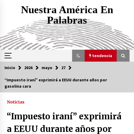
Saltar
Nuestra América En
al
contenido
Palabras
tendencia
Inicio
2026
mayo
27
tendencia
“Impuesto iraní” exprimirá a EEUU durante años por
gasolina cara
EEUU inventa método para minimizar bajas por
represalias de Irán
1 día atrás
Noticias
“Impuesto iraní” exprimirá
Amenaza, ultimátum, retirada: ¿por qué la
retórica belicosa de Trump contra Irán
a EEUU durante años por
siempre termina en retroceso?
1 día atrás