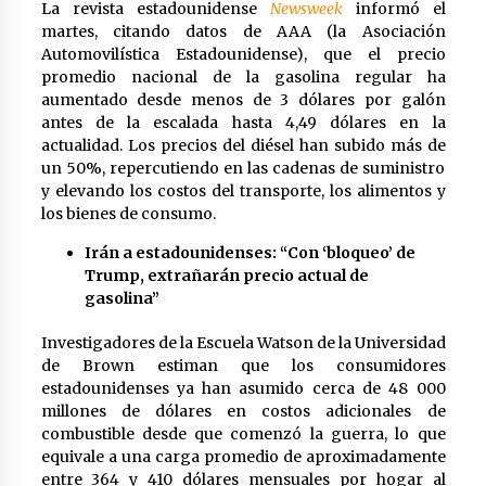
1 día atrás
La revista estadounidense
Newsweek
informó el
martes, citando datos de AAA (la Asociación
Automovilística Estadounidense), que el precio
3 días atrás
promedio nacional de la gasolina regular ha
aumentado desde menos de 3 dólares por galón
antes de la escalada hasta 4,49 dólares en la
actualidad. Los precios del diésel han subido más de
Milei vuelve a insultar a Lula y desafía las
un 50%, repercutiendo en las cadenas de suministro
críticas de Brasil
y elevando los costos del transporte, los alimentos y
3 días atrás
los bienes de consumo.
Petro: “Genocida” Netanyahu está detrás de
Irán a estadounidenses: “Con ‘bloqueo’ de
crisis migratoria en España
Trump, extrañarán precio actual de
3 días atrás
gasolina”
Investigadores de la Escuela Watson de la Universidad
Lula da Silva oficializa su candidatura a la
de Brown estiman que los consumidores
reelección en Brasil
estadounidenses ya han asumido cerca de 48 000
3 días atrás
millones de dólares en costos adicionales de
combustible desde que comenzó la guerra, lo que
El resurgimiento del socialismo
equivale a una carga promedio de aproximadamente
3 días atrás
entre 364 y 410 dólares mensuales por hogar al