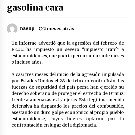
gasolina cara
Brasil reduce diplomacia con Argentina por
insultos de Milei
1 día atrás
naenp
2 meses atrás
Irán a EEUU: No está lejano el día en que serán
Un informe advertió que la agresión del febrero de
expulsados de región
EE.UU. ha impuesto un severo “impuesto iraní” a
1 día atrás
estadounidenses, que podría perdurar durante meses
o incluso años.
La solidaridad con Cuba en la picota de Trump-
Rubio
A casi tres meses del inicio de la agresión impulsada
1 día atrás
por Estados Unidos el 28 de febrero contra Irán, las
fuerzas de seguridad del país persa han ejercido su
derecho soberano de proteger el estrecho de Ormuz
¿Quién está matando a la moribunda Corte
Penal internacional?
frente a amenazas extranjeras. Esta legítima medida
1 día atrás
defensiva ha disparado los precios del combustible,
asestando un duro golpe económico al propio pueblo
estadounidense, cuyos líderes optaron por la
El Senado argentino define la ley que amplía la
confrontación en lugar de la diplomacia.
compra de tierras rurales por capitales
extranjeros