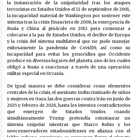
17 horas atrás
la instauración de la unipolaridad tras los ataques
terroristas en Estados Unidos el 11 de septiembre de 2001,
la incapacidad material de Washington por sostener este
3 días atrás
sistema tras la crisis financiera de 2008, la emergencia de
Rusia y China al pináculo en 2012 para comenzar a
colocarse a la par de Estados Unidos, el declive de Europa
y la crisis del sistema multilateral que no pudo manejar
Milei vuelve a insultar a Lula y desafía las
exitosamente la pandemia de Covid19, así como su
críticas de Brasil
incapacidad para evitar los genocidios que Occidente
3 días atrás
produce en diversos lugares del planeta, uno de los cuales
obligó a Rusia a reaccionar a través de una operación
Petro: “Genocida” Netanyahu está detrás de
militar especial en Ucrania.
crisis migratoria en España
3 días atrás
De igual manera se debe considerar como elementos
centrales de la crisis, el asesinato indiscriminado de niños
Lula da Silva oficializa su candidatura a la
y mujeres en Gaza, las dos guerras contra Irán en junio de
reelección en Brasil
2025 y febrero de 2026, hasta los intentos contradictorios
3 días atrás
que emergen de Estados Unidos cuando
simultáneamente Trump pretendía reinstaurar un
sistema unipolar mientras que Marco Rubio y los
El resurgimiento del socialismo
neoconservadores estadounidenses en alianza con el
3 días atrás