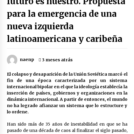
futuro es nuestro. Propuesta
para la emergencia de una
Brasil reduce diplomacia con Argentina por
insultos de Milei
17 horas atrás
nueva izquierda
latinoamericana y caribeña
Irán a EEUU: No está lejano el día en que serán
expulsados de región
17 horas atrás
naenp
3 meses atrás
La solidaridad con Cuba en la picota de Trump-
Rubio
El colapso y desaparición de la Unión Soviética marcó el
17 horas atrás
fin de una época caracterizada por un sistema
internacional bipolar en el que la ideología establecía la
inserción de países, gobiernos y organizaciones en la
¿Quién está matando a la moribunda Corte
Penal internacional?
dinámica internacional. A partir de entonces, el mundo
17 horas atrás
no ha logrado afianzar un sistema que lo estructure y
lo ordene.
El Senado argentino define la ley que amplía la
Han sido más de 35 años de inestabilidad en que se ha
compra de tierras rurales por capitales
extranjeros
pasado de una década de caos al finalizar el siglo pasado,