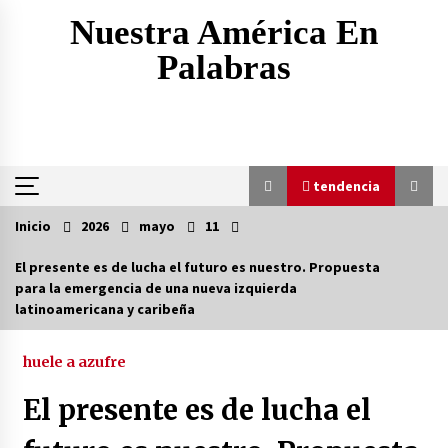
Saltar
Nuestra América En
al
contenido
Palabras
tendencia
Inicio
2026
mayo
11
tendencia
El presente es de lucha el futuro es nuestro. Propuesta
para la emergencia de una nueva izquierda
EEUU inventa método para minimizar bajas por
latinoamericana y caribeña
represalias de Irán
17 horas atrás
huele a azufre
Amenaza, ultimátum, retirada: ¿por qué la
El presente es de lucha el
retórica belicosa de Trump contra Irán
siempre termina en retroceso?
17 horas atrás