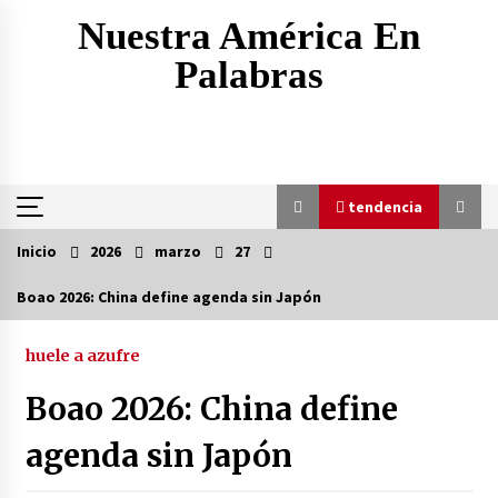
Saltar
Nuestra América En
al
contenido
Palabras
tendencia
Inicio
2026
marzo
27
tendencia
Boao 2026: China define agenda sin Japón
Yemen ataca a las fuerzas saudíes, depósitos y
vehículos en Marib
huele a azufre
20 horas atrás
Boao 2026: China define
Trump ordena investigar la filtración sobre las
agenda sin Japón
reservas de municiones
20 horas atrás