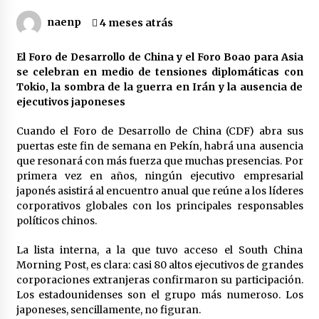
naenp
4 meses atrás
BofA Global Research: solo quedan 43 días para
el fin del petróleo
21 horas atrás
El Foro de Desarrollo de China y el Foro Boao para Asia
se celebran en medio de tensiones diplomáticas con
Tokio, la sombra de la guerra en Irán y la ausencia de
Policía argentina reprime con balas y gases
protesta contra ley de Milei
ejecutivos japoneses
21 horas atrás
Cuando el Foro de Desarrollo de China (CDF) abra sus
puertas este fin de semana en Pekín, habrá una ausencia
Educar a un hijo
que resonará con más fuerza que muchas presencias. Por
21 horas atrás
primera vez en años, ningún ejecutivo empresarial
japonés asistirá al encuentro anual que reúne a los líderes
corporativos globales con los principales responsables
Notas para un balance del gobierno
políticos chinos.
progresista: la contradicción fundamental
21 horas atrás
La lista interna, a la que tuvo acceso el South China
Morning Post, es clara: casi 80 altos ejecutivos de grandes
corporaciones extranjeras confirmaron su participación.
Brasil: el nuevo borrador del golpe de Estado
Los estadounidenses son el grupo más numeroso. Los
bajo los auspicios de EE. UU.
japoneses, sencillamente, no figuran.
21 horas atrás