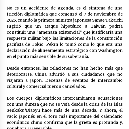
No es un accidente de agenda, es el síntoma de una
Venezuela como munición política: el Capitolio
fricción diplomática que comenzó el 7 de noviembre de
vs. Trump
2025, cuando la primera ministra japonesa Sanae Takaichi
21 horas atrás
sugirió que un ataque hipotético a Taiwán podría
constituir una “amenaza existencial” que justificaría una
EEUU inventa método para minimizar bajas por
respuesta militar bajo las limitaciones de la constitución
represalias de Irán
pacifista de Tokio. Pekín lo tomó como lo que era: una
3 días atrás
declaración de alineamiento estratégico con Washington
en el punto más sensible de su soberanía.
Amenaza, ultimátum, retirada: ¿por qué la
Desde entonces, las relaciones no han hecho más que
retórica belicosa de Trump contra Irán
siempre termina en retroceso?
deteriorarse. China advirtió a sus ciudadanos que no
3 días atrás
viajaran a Japón. Decenas de eventos de intercambio
cultural y comercial fueron cancelados.
Brasil reduce diplomacia con Argentina por
insultos de Milei
Los cuerpos diplomáticos intercambiaron acusaciones
3 días atrás
con una dureza que no se veía desde la crisis de las islas
Senkaku/Diaoyu hace más de una década. Y ahora, el
vacío japonés en el foro más importante del calendario
Irán a EEUU: No está lejano el día en que serán
económico chino confirma que la grieta es profunda y,
expulsados de región
por ahora, irreversible.
3 días atrás