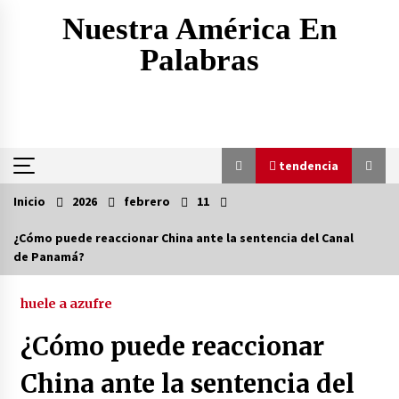
Saltar
Nuestra América En
al
contenido
Palabras
tendencia
Inicio
2026
febrero
11
tendencia
¿Cómo puede reaccionar China ante la sentencia del Canal
de Panamá?
EEUU inventa método para minimizar bajas por
represalias de Irán
6 horas atrás
huele a azufre
¿Cómo puede reaccionar
Amenaza, ultimátum, retirada: ¿por qué la
retórica belicosa de Trump contra Irán
China ante la sentencia del
siempre termina en retroceso?
6 horas atrás