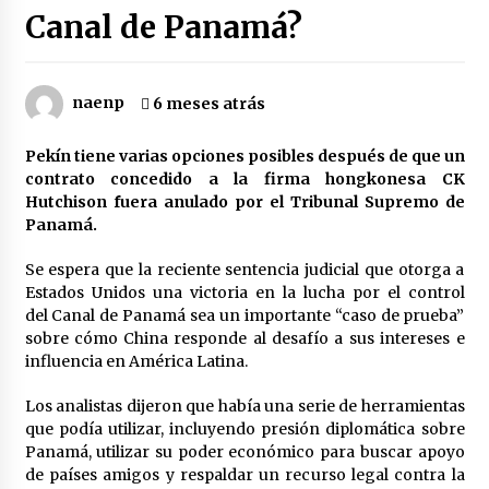
Canal de Panamá?
Brasil reduce diplomacia con Argentina por
insultos de Milei
6 horas atrás
naenp
6 meses atrás
Irán a EEUU: No está lejano el día en que serán
Pekín tiene varias opciones posibles después de que un
expulsados de región
contrato concedido a la firma hongkonesa CK
6 horas atrás
Hutchison fuera anulado por el Tribunal Supremo de
Panamá.
La solidaridad con Cuba en la picota de Trump-
Rubio
Se espera que la reciente sentencia judicial que otorga a
6 horas atrás
Estados Unidos una victoria en la lucha por el control
del Canal de Panamá sea un importante “caso de prueba”
sobre cómo China responde al desafío a sus intereses e
¿Quién está matando a la moribunda Corte
Penal internacional?
influencia en América Latina.
6 horas atrás
Los analistas dijeron que había una serie de herramientas
que podía utilizar, incluyendo presión diplomática sobre
El Senado argentino define la ley que amplía la
Panamá, utilizar su poder económico para buscar apoyo
compra de tierras rurales por capitales
extranjeros
de países amigos y respaldar un recurso legal contra la