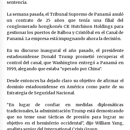
6 horas atrás
sentencia.
La semana pasada, el Tribunal Supremo de Panamá anuló
2 días atrás
un contrato de 25 años que tenía una filial del
conglomerado hongkonés CK Hutchison Holdings para
gestionar los puertos de Balboa y Cristóbal en el Canal de
Panamá. La empresa está impugnando ahora la decisión.
Milei vuelve a insultar a Lula y desafía las
críticas de Brasil
En su discurso inaugural el año pasado, el presidente
2 días atrás
estadounidense Donald Trump prometió recuperar el
control del canal, que Washington entregó a Panamá en
Petro: “Genocida” Netanyahu está detrás de
1999, alegando que estaba “operado por China”.
crisis migratoria en España
2 días atrás
Desde entonces ha dejado claro su objetivo de afirmar el
dominio estadounidense en América como parte de su
Estrategia de Seguridad Nacional.
Lula da Silva oficializa su candidatura a la
reelección en Brasil
2 días atrás
“En lugar de confiar en medidas diplomáticas
tradicionales, la administración Trump está demostrando
que no teme usar tácticas de presión para lograr su
El resurgimiento del socialismo
objetivo en el hemisferio occidental”, dijo William Yang,
2 días atrás
analista senior del International Crisis Group.