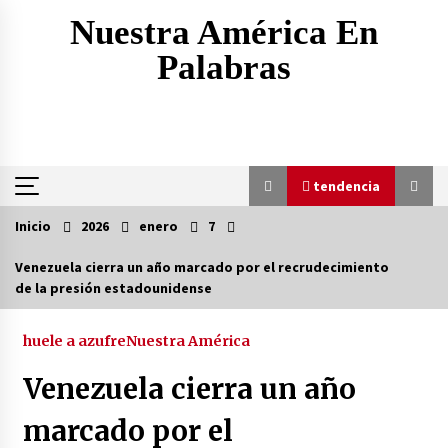
Saltar
Nuestra América En
al
contenido
Palabras
tendencia
Inicio
2026
enero
7
tendencia
Venezuela cierra un año marcado por el recrudecimiento
de la presión estadounidense
EEUU inventa método para minimizar bajas por
represalias de Irán
2 días atrás
huele a azufre
Nuestra América
Venezuela cierra un año
Amenaza, ultimátum, retirada: ¿por qué la
retórica belicosa de Trump contra Irán
marcado por el
siempre termina en retroceso?
2 días atrás