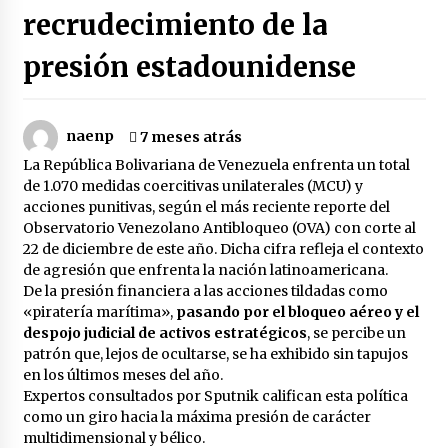
recrudecimiento de la
Brasil reduce diplomacia con Argentina por
insultos de Milei
presión estadounidense
2 días atrás
Irán a EEUU: No está lejano el día en que serán
naenp
7 meses atrás
expulsados de región
La República Bolivariana de Venezuela enfrenta un total
2 días atrás
de 1.070 medidas coercitivas unilaterales (MCU) y
acciones punitivas, según el más reciente reporte del
La solidaridad con Cuba en la picota de Trump-
Observatorio Venezolano Antibloqueo (OVA) con corte al
Rubio
22 de diciembre de este año. Dicha cifra refleja el contexto
2 días atrás
de agresión que enfrenta la nación latinoamericana.
De la presión financiera a las acciones tildadas como
¿Quién está matando a la moribunda Corte
«piratería marítima»,
pasando por el bloqueo aéreo y el
Penal internacional?
despojo judicial de activos estratégicos
, se percibe un
2 días atrás
patrón que, lejos de ocultarse, se ha exhibido sin tapujos
en los últimos meses del año.
Expertos consultados por Sputnik califican esta política
El Senado argentino define la ley que amplía la
como un giro hacia la máxima presión de carácter
compra de tierras rurales por capitales
extranjeros
multidimensional y bélico.