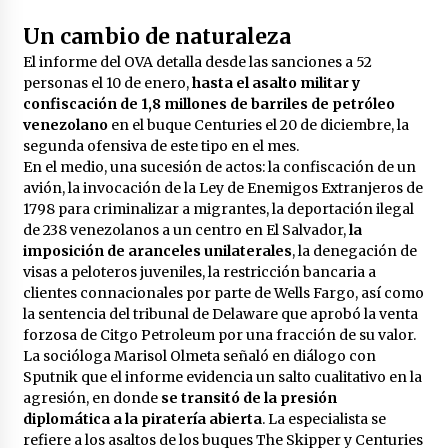
2 días atrás
Un cambio de naturaleza
4 días atrás
El informe del OVA detalla desde las sanciones a 52
personas el 10 de enero,
hasta el asalto militar y
confiscación de 1,8 millones de barriles de petróleo
venezolano
en el buque Centuries el 20 de diciembre, la
Milei vuelve a insultar a Lula y desafía las
segunda ofensiva de este tipo en el mes.
críticas de Brasil
En el medio, una sucesión de actos: la confiscación de un
4 días atrás
avión, la invocación de la Ley de Enemigos Extranjeros de
1798 para criminalizar a migrantes, la deportación ilegal
de 238 venezolanos a un centro en El Salvador,
la
Petro: “Genocida” Netanyahu está detrás de
crisis migratoria en España
imposición de aranceles unilaterales
, la denegación de
4 días atrás
visas a peloteros juveniles, la restricción bancaria a
clientes connacionales por parte de Wells Fargo, así como
la sentencia del tribunal de Delaware que aprobó la venta
Lula da Silva oficializa su candidatura a la
forzosa de Citgo Petroleum por una fracción de su valor.
reelección en Brasil
La socióloga Marisol Olmeta señaló en diálogo con
4 días atrás
Sputnik que el informe evidencia un salto cualitativo en la
agresión, en donde
se transitó de la presión
El resurgimiento del socialismo
diplomática a la piratería abierta
. La especialista se
4 días atrás
refiere a los asaltos de los buques The Skipper y Centuries