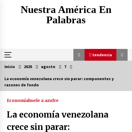
Saltar
Nuestra América En
al
contenido
Palabras
tendencia
Inicio
2025
agosto
7
tendencia
La economía venezolana crece sin parar: componentes y
razones de fondo
Yemen ataca a las fuerzas saudíes, depósitos y
vehículos en Marib
7 horas atrás
Economía
huele a azufre
La economía venezolana
Trump ordena investigar la filtración sobre las
reservas de municiones
crece sin parar:
7 horas atrás