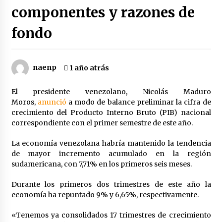
componentes y razones de
BofA Global Research: solo quedan 43 días para
el fin del petróleo
fondo
7 horas atrás
Policía argentina reprime con balas y gases
naenp
1 año atrás
protesta contra ley de Milei
7 horas atrás
El presidente venezolano, Nicolás Maduro
Moros,
anunció
a modo de balance preliminar la cifra de
Educar a un hijo
crecimiento del Producto Interno Bruto (PIB) nacional
7 horas atrás
correspondiente con el primer semestre de este año.
La economía venezolana habría mantenido la tendencia
Notas para un balance del gobierno
de mayor incremento acumulado en la región
progresista: la contradicción fundamental
sudamericana, con 7,71% en los primeros seis meses.
8 horas atrás
Durante los primeros dos trimestres de este año la
economía ha repuntado 9% y 6,65%, respectivamente.
Brasil: el nuevo borrador del golpe de Estado
bajo los auspicios de EE. UU.
«Tenemos ya consolidados 17 trimestres de crecimiento
8 horas atrás