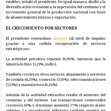
estable», señaló el presidente. De igual manera, aludió a la
diversificación económica, la superación del rentismo y el
Venezuela como munición política: el Capitolio
incremento general de la producción nacional con fines
vs. Trump
de abastecimiento interno y exportación.
8 horas atrás
EL CRECIMIENTO POR SECTORES
EEUU inventa método para minimizar bajas por
represalias de Irán
El presidente venezolano
aseguró
tal nivel de impulso
2 días atrás
gracias a una «sólida recuperación de sectores
estratégicos».
Amenaza, ultimátum, retirada: ¿por qué la
La actividad petrolera repuntó 14,99%, mientras que la
retórica belicosa de Trump contra Irán
siempre termina en retroceso?
minería lo hizo 11,23%, indicó.
2 días atrás
También crecieron otros sectores: alojamiento y servicios
Brasil reduce diplomacia con Argentina por
de comida (8,25%), comercio (7,19%), telecomunicaciones
insultos de Milei
(7,13%) y manufactura (6,24%).
2 días atrás
Además de la actividad extractiva resalta el aumento del
consumo y del turismo. Las transacciones comerciales
Irán a EEUU: No está lejano el día en que serán
crecieron 30% y el turismo aumentó 77% respecto al año
expulsados de región
anterior. La recaudación tributaria también mostró un
2 días atrás